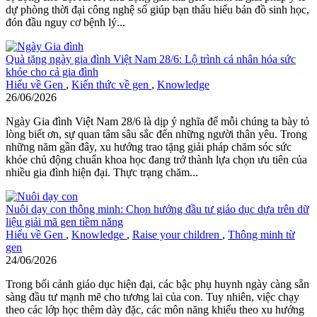
dự phòng thời đại công nghệ số giúp bạn thấu hiểu bản đồ sinh học,
đón đầu nguy cơ bệnh lý...
Quà tặng ngày gia đình Việt Nam 28/6: Lộ trình cá nhân hóa sức
khỏe cho cả gia đình
Hiểu về Gen
,
Kiến thức về gen
,
Knowledge
26/06/2026
Ngày Gia đình Việt Nam 28/6 là dịp ý nghĩa để mỗi chúng ta bày tỏ
lòng biết ơn, sự quan tâm sâu sắc đến những người thân yêu. Trong
những năm gần đây, xu hướng trao tặng giải pháp chăm sóc sức
khỏe chủ động chuẩn khoa học đang trở thành lựa chọn ưu tiên của
nhiều gia đình hiện đại. Thực trạng chăm...
Nuôi dạy con thông minh: Chọn hướng đầu tư giáo dục dựa trên dữ
liệu giải mã gen tiềm năng
Hiểu về Gen
,
Knowledge
,
Raise your children
,
Thông minh từ
gen
24/06/2026
Trong bối cảnh giáo dục hiện đại, các bậc phụ huynh ngày càng sẵn
sàng đầu tư mạnh mẽ cho tương lai của con. Tuy nhiên, việc chạy
theo các lớp học thêm dày đặc, các môn năng khiếu theo xu hướng