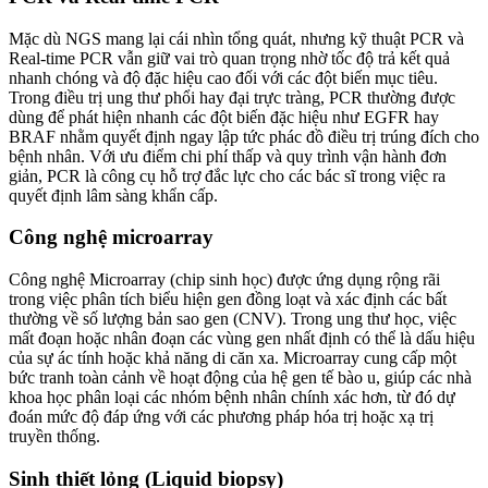
Mặc dù NGS mang lại cái nhìn tổng quát, nhưng kỹ thuật PCR và
Real-time PCR vẫn giữ vai trò quan trọng nhờ tốc độ trả kết quả
nhanh chóng và độ đặc hiệu cao đối với các đột biến mục tiêu.
Trong điều trị ung thư phổi hay đại trực tràng, PCR thường được
dùng để phát hiện nhanh các đột biến đặc hiệu như EGFR hay
BRAF nhằm quyết định ngay lập tức phác đồ điều trị trúng đích cho
bệnh nhân. Với ưu điểm chi phí thấp và quy trình vận hành đơn
giản, PCR là công cụ hỗ trợ đắc lực cho các bác sĩ trong việc ra
quyết định lâm sàng khẩn cấp.
Công nghệ microarray
Công nghệ Microarray (chip sinh học) được ứng dụng rộng rãi
trong việc phân tích biểu hiện gen đồng loạt và xác định các bất
thường về số lượng bản sao gen (CNV). Trong ung thư học, việc
mất đoạn hoặc nhân đoạn các vùng gen nhất định có thể là dấu hiệu
của sự ác tính hoặc khả năng di căn xa. Microarray cung cấp một
bức tranh toàn cảnh về hoạt động của hệ gen tế bào u, giúp các nhà
khoa học phân loại các nhóm bệnh nhân chính xác hơn, từ đó dự
đoán mức độ đáp ứng với các phương pháp hóa trị hoặc xạ trị
truyền thống.
Sinh thiết lỏng (Liquid biopsy)