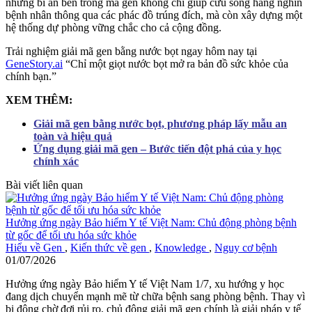
những bí ẩn bên trong mã gen không chỉ giúp cứu sống hàng nghìn
bệnh nhân thông qua các phác đồ trúng đích, mà còn xây dựng một
hệ thống dự phòng vững chắc cho cả cộng đồng.
Trải nghiệm giải mã gen bằng nước bọt ngay hôm nay tại
GeneStory.ai
“Chỉ một giọt nước bọt mở ra bản đồ sức khỏe của
chính bạn.”
XEM THÊM:
Giải mã gen bằng nước bọt, phương pháp lấy mẫu an
toàn và hiệu quả
Ứng dụng giải mã gen – Bước tiến đột phá của y học
chính xác
Bài viết liên quan
Hưởng ứng ngày Bảo hiểm Y tế Việt Nam: Chủ động phòng bệnh
từ gốc để tối ưu hóa sức khỏe
Hiểu về Gen
,
Kiến thức về gen
,
Knowledge
,
Nguy cơ bệnh
01/07/2026
Hưởng ứng ngày Bảo hiểm Y tế Việt Nam 1/7, xu hướng y học
đang dịch chuyển mạnh mẽ từ chữa bệnh sang phòng bệnh. Thay vì
bị động chờ đợi rủi ro, chủ động giải mã gen chính là giải pháp y tế