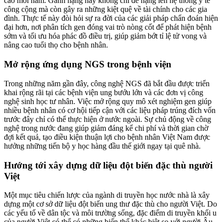
cao mỗi năm. Gánh nặng này không chỉ đè nặng lên hệ thống y tế
công cộng mà còn gây ra những kiệt quệ về tài chính cho các gia
đình. Thực tế này đòi hỏi sự ra đời của các giải pháp chẩn đoán hiện
đại hơn, nơi phân tích gen đóng vai trò nòng cốt để phát hiện bệnh
sớm và tối ưu hóa phác đồ điều trị, giúp giảm bớt tỉ lệ tử vong và
nâng cao tuổi thọ cho bệnh nhân.
Mở rộng ứng dụng NGS trong bệnh viện
Trong những năm gần đây, công nghệ NGS đã bắt đầu được triển
khai rộng rãi tại các bệnh viện ung bướu lớn và các đơn vị công
nghệ sinh học tư nhân. Việc mở rộng quy mô xét nghiệm gen giúp
nhiều bệnh nhân có cơ hội tiếp cận với các liệu pháp trúng đích vốn
trước đây chỉ có thể thực hiện ở nước ngoài. Sự chủ động về công
nghệ trong nước đang giúp giảm đáng kể chi phí và thời gian chờ
đợi kết quả, tạo điều kiện thuận lợi cho bệnh nhân Việt Nam được
hưởng những tiến bộ y học hàng đầu thế giới ngay tại quê nhà.
Hướng tới xây dựng dữ liệu đột biến đặc thù người
Việt
Một mục tiêu chiến lược của ngành di truyền học nước nhà là xây
dựng một cơ sở dữ liệu đột biến ung thư đặc thù cho người Việt. Do
các yếu tố về dân tộc và môi trường sống, đặc điểm di truyền khối u
của người Việt có thể có những biến thể khác biệt so với người Âu