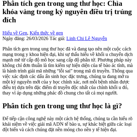
Phân tích gen trong ung thư học: Chìa
khóa vàng trong kỷ nguyên điều trị trúng
đích
Hiểu về Gen
,
Kiến thức về gen
Ngày đăng: 26/03/2026
Tác giả:
Linh Chi Lê Nguyễn
Phân tích gen trong ung thư học đã và đang tạo nên một cuộc cách
mạng trong y khoa hiện đại, khi sự thấu hiểu về khối u chuyển dịch
mạnh mẽ từ cấp độ mô học sang cấp độ phân tử. Phương pháp này
không chỉ đơn thuần là tìm kiếm sự hiện diện của tế bào ác tính, mà
là hành trình giải mã những “lỗi sai” trong mã di truyền. Thông qua
việc xác định các dấu ấn sinh học đặc trưng, chúng ta đang mở ra
một kỷ nguyên mới của y học chính xác, nơi mỗi bệnh nhân được
điều trị dựa trên đặc điểm di truyền độc nhất của chính khối u đó,
thay vì áp dụng những phác đồ chung cho tất cả mọi người.
Phân tích gen trong ung thư học là gì?
Để tiếp cận công nghệ này một cách hệ thống, chúng ta cần hiểu rõ
khái niệm về việc giải mã ADN tế bào u, sự khác biệt giữa các loại
đột biến và cách chúng đặt nền móng cho nền y tế hiện đại.