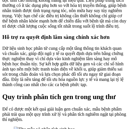
độc tính cao nhưng không mang lại hiệu quả. Liệu pháp trúng đích
thường có ít tác dụng phụ hơn so với hóa trị truyền thống, giúp bệnh
nhân tránh được tình trạng rụng tóc, nôn mửa hay suy tủy nghiêm
trọng. Việc hạn chế các điều trị không cần thiết không chỉ giúp cơ
thể bệnh nhân khỏe mạnh hơn để chiến đấu với bệnh tật mà còn duy
trì được chất lượng cuộc sống tốt nhất trong suốt lộ trình điều trị.
Hỗ trợ ra quyết định lâm sàng chính xác hơn
Dữ liệu sinh học phân tử cung cấp một tầng thông tin khách quan
và chuẩn xác, giúp đội ngũ y tế ra quyết định dựa trên bằng chứng
thực nghiệm thay vì chỉ dựa vào kinh nghiệm lâm sàng hay mô
bệnh học thuần túy. Sự kết hợp giữa dữ liệu gen và các chỉ số hình
ảnh tạo nên một bức tranh toàn diện về khối u, giúp giảm thiểu sai
sót trong chẩn đoán và lựa chọn phác đồ tối ưu ngay từ giai đoạn
đầu. Đây là nền tảng để tối ưu hóa nguồn lực y tế và mang lại tỷ lệ
thành công cao nhất cho các ca bệnh phức tạp.
Quy trình phân tích gen trong ung thư
Để có được một kết quả giải luận gen chuẩn xác, mẫu bệnh phẩm
phải trải qua một quy trình xử lý và phân tích nghiêm ngặt tại phòng
thí nghiệm.