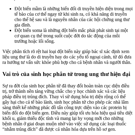
Đột biến mầm là những biến đổi di truyền hiện diện trong mọi
tế bào của cơ thể ngay từ khi sinh ra, có khả năng di truyền
cho thế hệ sau và là nguyên nhân của các hội chứng ung thư
gia đình.
Đột biến soma là những đột biến mắc phải phát sinh tại một
cơ quan cụ thể trong suốt cuộc đời do tác động của môi
trường hoặc lối sống.
Việc phân tích rõ rệt hai loại đột biến này giúp bác sĩ xác định xem
liệu ung thư là do di truyền hay do các yếu tố ngoại cảnh, từ đó đưa
ra hướng tư vấn sức khỏe phù hợp cho cả bệnh nhân và người thân.
Vai trò của sinh học phân tử trong ung thư hiện đại
Sự ra đời của sinh học phân tử đã thay đổi hoàn toàn cục diện điều
trị, trở thành nền tảng vững chắc cho y học chính xác và các liệu
pháp điều trị trúng đích. Thay vì sử dụng hóa trị diện rộng có thể
gây hại cho cả tế bào lành, sinh học phân tử cho phép các nhà lâm
sàng thiết kế những phác đồ tấn công trực diện vào các protein bị
biến đổi do đột biến gen. Điều này giúp tối ưu hóa hiệu quả tiêu diệt
khối u, giảm thiểu độc tính và mang lại hy vọng mới cho những
bệnh nhân ở giai đoạn muộn nhờ vào việc sử dụng các loại thuốc
“nhắm trúng đích” đã được cá nhân hóa dựa trên hồ sơ gen.