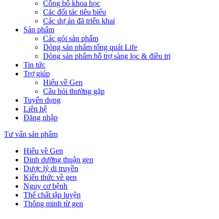
Công bố khoa học
Các đối tác tiêu biểu
Các dự án đã triển khai
Sản phẩm
Các gói sản phẩm
Dòng sản phẩm tổng quát Life
Dòng sản phẩm hỗ trợ sàng lọc & điều trị
Tin tức
Trợ giúp
Hiểu về Gen
Câu hỏi thường gặp
Tuyển dụng
Liên hệ
Đăng nhập
Tư vấn sản phẩm
Hiểu về Gen
Dinh dưỡng thuận gen
Dược lý di truyền
Kiến thức về gen
Nguy cơ bệnh
Thể chất tập luyện
Thông minh từ gen