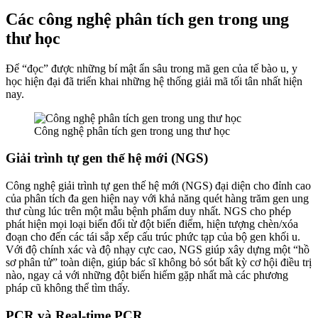
Các công nghệ phân tích gen trong ung
thư học
Để “đọc” được những bí mật ẩn sâu trong mã gen của tế bào u, y
học hiện đại đã triển khai những hệ thống giải mã tối tân nhất hiện
nay.
Công nghệ phân tích gen trong ung thư học
Giải trình tự gen thế hệ mới (NGS)
Công nghệ giải trình tự gen thế hệ mới (NGS) đại diện cho đỉnh cao
của phân tích đa gen hiện nay với khả năng quét hàng trăm gen ung
thư cùng lúc trên một mẫu bệnh phẩm duy nhất. NGS cho phép
phát hiện mọi loại biến đổi từ đột biến điểm, hiện tượng chèn/xóa
đoạn cho đến các tái sắp xếp cấu trúc phức tạp của bộ gen khối u.
Với độ chính xác và độ nhạy cực cao, NGS giúp xây dựng một “hồ
sơ phân tử” toàn diện, giúp bác sĩ không bỏ sót bất kỳ cơ hội điều trị
nào, ngay cả với những đột biến hiếm gặp nhất mà các phương
pháp cũ không thể tìm thấy.
PCR và Real-time PCR