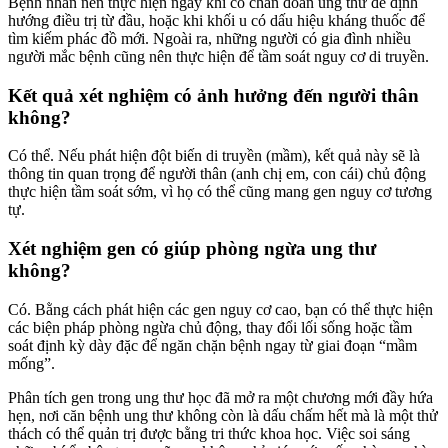
Bệnh nhân nên thực hiện ngay khi có chẩn đoán ung thư để định
hướng điều trị từ đầu, hoặc khi khối u có dấu hiệu kháng thuốc để
tìm kiếm phác đồ mới. Ngoài ra, những người có gia đình nhiều
người mắc bệnh cũng nên thực hiện để tầm soát nguy cơ di truyền.
Kết quả xét nghiệm có ảnh hưởng đến người thân
không?
Có thể. Nếu phát hiện đột biến di truyền (mầm), kết quả này sẽ là
thông tin quan trọng để người thân (anh chị em, con cái) chủ động
thực hiện tầm soát sớm, vì họ có thể cũng mang gen nguy cơ tương
tự.
Xét nghiệm gen có giúp phòng ngừa ung thư
không?
Có. Bằng cách phát hiện các gen nguy cơ cao, bạn có thể thực hiện
các biện pháp phòng ngừa chủ động, thay đổi lối sống hoặc tầm
soát định kỳ dày đặc để ngăn chặn bệnh ngay từ giai đoạn “mầm
mống”.
Phân tích gen trong ung thư học đã mở ra một chương mới đầy hứa
hẹn, nơi căn bệnh ung thư không còn là dấu chấm hết mà là một thử
thách có thể quản trị được bằng tri thức khoa học. Việc soi sáng