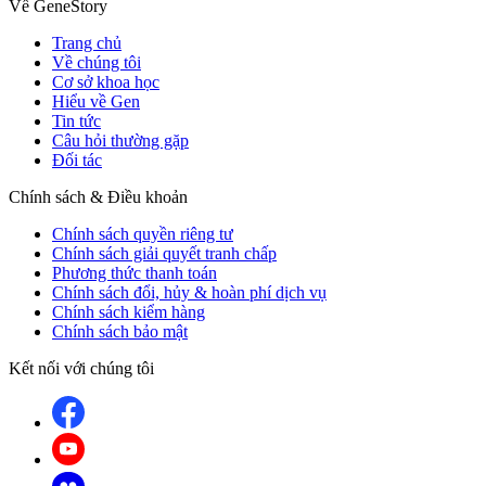
Về GeneStory
Trang chủ
Về chúng tôi
Cơ sở khoa học
Hiểu về Gen
Tin tức
Câu hỏi thường gặp
Đối tác
Chính sách & Điều khoản
Chính sách quyền riêng tư
Chính sách giải quyết tranh chấp
Phương thức thanh toán
Chính sách đổi, hủy & hoàn phí dịch vụ
Chính sách kiểm hàng
Chính sách bảo mật
Kết nối với chúng tôi