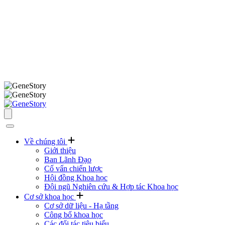
Về chúng tôi
Giới thiệu
Ban Lãnh Đạo
Cố vấn chiến lược
Hội đồng Khoa học
Đội ngũ Nghiên cứu & Hợp tác Khoa học
Cơ sở khoa học
Cơ sở dữ liệu - Hạ tầng
Công bố khoa học
Các đối tác tiêu biểu