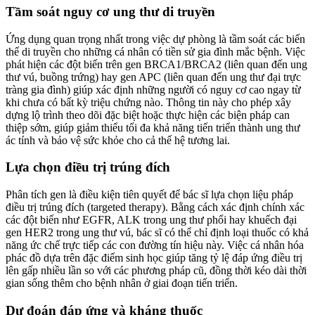
Tầm soát nguy cơ ung thư di truyền
Ứng dụng quan trọng nhất trong việc dự phòng là tầm soát các biến
thể di truyền cho những cá nhân có tiền sử gia đình mắc bệnh. Việc
phát hiện các đột biến trên gen BRCA1/BRCA2 (liên quan đến ung
thư vú, buồng trứng) hay gen APC (liên quan đến ung thư đại trực
tràng gia đình) giúp xác định những người có nguy cơ cao ngay từ
khi chưa có bất kỳ triệu chứng nào. Thông tin này cho phép xây
dựng lộ trình theo dõi đặc biệt hoặc thực hiện các biện pháp can
thiệp sớm, giúp giảm thiểu tối đa khả năng tiến triển thành ung thư
ác tính và bảo vệ sức khỏe cho cả thế hệ tương lai.
Lựa chọn điều trị trúng đích
Phân tích gen là điều kiện tiên quyết để bác sĩ lựa chọn liệu pháp
điều trị trúng đích (targeted therapy). Bằng cách xác định chính xác
các đột biến như EGFR, ALK trong ung thư phổi hay khuếch đại
gen HER2 trong ung thư vú, bác sĩ có thể chỉ định loại thuốc có khả
năng ức chế trực tiếp các con đường tín hiệu này. Việc cá nhân hóa
phác đồ dựa trên đặc điểm sinh học giúp tăng tỷ lệ đáp ứng điều trị
lên gấp nhiều lần so với các phương pháp cũ, đồng thời kéo dài thời
gian sống thêm cho bệnh nhân ở giai đoạn tiến triển.
Dự đoán đáp ứng và kháng thuốc