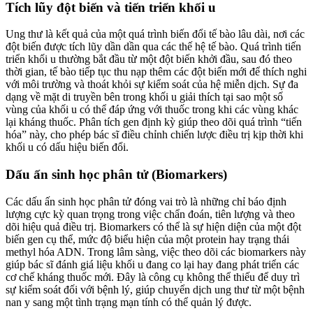
Tích lũy đột biến và tiến triển khối u
Ung thư là kết quả của một quá trình biến đổi tế bào lâu dài, nơi các
đột biến được tích lũy dần dần qua các thế hệ tế bào. Quá trình tiến
triển khối u thường bắt đầu từ một đột biến khởi đầu, sau đó theo
thời gian, tế bào tiếp tục thu nạp thêm các đột biến mới để thích nghi
với môi trường và thoát khỏi sự kiểm soát của hệ miễn dịch. Sự đa
dạng về mặt di truyền bên trong khối u giải thích tại sao một số
vùng của khối u có thể đáp ứng với thuốc trong khi các vùng khác
lại kháng thuốc. Phân tích gen định kỳ giúp theo dõi quá trình “tiến
hóa” này, cho phép bác sĩ điều chỉnh chiến lược điều trị kịp thời khi
khối u có dấu hiệu biến đổi.
Dấu ấn sinh học phân tử (Biomarkers)
Các dấu ấn sinh học phân tử đóng vai trò là những chỉ báo định
lượng cực kỳ quan trọng trong việc chẩn đoán, tiên lượng và theo
dõi hiệu quả điều trị. Biomarkers có thể là sự hiện diện của một đột
biến gen cụ thể, mức độ biểu hiện của một protein hay trạng thái
methyl hóa ADN. Trong lâm sàng, việc theo dõi các biomarkers này
giúp bác sĩ đánh giá liệu khối u đang co lại hay đang phát triển các
cơ chế kháng thuốc mới. Đây là công cụ không thể thiếu để duy trì
sự kiểm soát đối với bệnh lý, giúp chuyển dịch ung thư từ một bệnh
nan y sang một tình trạng mạn tính có thể quản lý được.