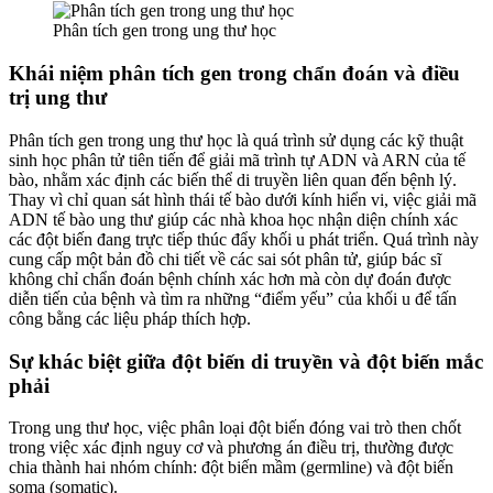
Phân tích gen trong ung thư học
Khái niệm phân tích gen trong chẩn đoán và điều
trị ung thư
Phân tích gen trong ung thư học là quá trình sử dụng các kỹ thuật
sinh học phân tử tiên tiến để giải mã trình tự ADN và ARN của tế
bào, nhằm xác định các biến thể di truyền liên quan đến bệnh lý.
Thay vì chỉ quan sát hình thái tế bào dưới kính hiển vi, việc giải mã
ADN tế bào ung thư giúp các nhà khoa học nhận diện chính xác
các đột biến đang trực tiếp thúc đẩy khối u phát triển. Quá trình này
cung cấp một bản đồ chi tiết về các sai sót phân tử, giúp bác sĩ
không chỉ chẩn đoán bệnh chính xác hơn mà còn dự đoán được
diễn tiến của bệnh và tìm ra những “điểm yếu” của khối u để tấn
công bằng các liệu pháp thích hợp.
Sự khác biệt giữa đột biến di truyền và đột biến mắc
phải
Trong ung thư học, việc phân loại đột biến đóng vai trò then chốt
trong việc xác định nguy cơ và phương án điều trị, thường được
chia thành hai nhóm chính: đột biến mầm (germline) và đột biến
soma (somatic).