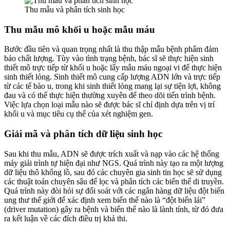
Thu mẫu và phân tích sinh học
Thu mẫu mô khối u hoặc mẫu máu
Bước đầu tiên và quan trọng nhất là thu thập mẫu bệnh phẩm đảm
bảo chất lượng. Tùy vào tình trạng bệnh, bác sĩ sẽ thực hiện sinh
thiết mô trực tiếp từ khối u hoặc lấy mẫu máu ngoại vi để thực hiện
sinh thiết lỏng. Sinh thiết mô cung cấp lượng ADN lớn và trực tiếp
từ các tế bào u, trong khi sinh thiết lỏng mang lại sự tiện lợi, không
đau và có thể thực hiện thường xuyên để theo dõi tiến trình bệnh.
Việc lựa chọn loại mẫu nào sẽ được bác sĩ chỉ định dựa trên vị trí
khối u và mục tiêu cụ thể của xét nghiệm gen.
Giải mã và phân tích dữ liệu sinh học
Sau khi thu mẫu, ADN sẽ được trích xuất và nạp vào các hệ thống
máy giải trình tự hiện đại như NGS. Quá trình này tạo ra một lượng
dữ liệu thô khổng lồ, sau đó các chuyên gia sinh tin học sẽ sử dụng
các thuật toán chuyên sâu để lọc và phân tích các biến thể di truyền.
Quá trình này đòi hỏi sự đối soát với các ngân hàng dữ liệu đột biến
ung thư thế giới để xác định xem biến thể nào là “đột biến lái”
(driver mutation) gây ra bệnh và biến thể nào là lành tính, từ đó đưa
ra kết luận về các đích điều trị khả thi.