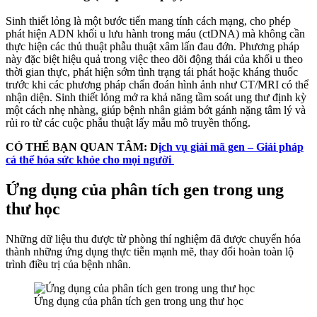
Sinh thiết lỏng là một bước tiến mang tính cách mạng, cho phép
phát hiện ADN khối u lưu hành trong máu (ctDNA) mà không cần
thực hiện các thủ thuật phẫu thuật xâm lấn đau đớn. Phương pháp
này đặc biệt hiệu quả trong việc theo dõi động thái của khối u theo
thời gian thực, phát hiện sớm tình trạng tái phát hoặc kháng thuốc
trước khi các phương pháp chẩn đoán hình ảnh như CT/MRI có thể
nhận diện. Sinh thiết lỏng mở ra khả năng tầm soát ung thư định kỳ
một cách nhẹ nhàng, giúp bệnh nhân giảm bớt gánh nặng tâm lý và
rủi ro từ các cuộc phẫu thuật lấy mẫu mô truyền thống.
CÓ THỂ BẠN QUAN TÂM: D
ịch vụ giải mã gen – Giải pháp
cá thể hóa sức khỏe cho mọi người
Ứng dụng của phân tích gen trong ung
thư học
Những dữ liệu thu được từ phòng thí nghiệm đã được chuyển hóa
thành những ứng dụng thực tiễn mạnh mẽ, thay đổi hoàn toàn lộ
trình điều trị của bệnh nhân.
Ứng dụng của phân tích gen trong ung thư học