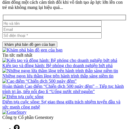
đám đông một cách cảm tính đôi khi vô tình tạo áp lực lớn lên con
trẻ mà không mang lại hiệu quả...
khám phá bản đồ gen của bạn
Tin tức mới nhất
Kiến tạo và đồng hành: Bệ phóng cho doanh nghiệp bứt phá
Những ngọn lửa thầm lặng trên hành trình thắp sáng niềm tin
Hoàn thành Cao điểm “Chiến dịch 500 ngày đêm” – Tiếp tục hành
trình tri ân, tiếp nối đạo lí “Uống nước nhớ nguồn”
Điểm tựa cuộc sống: Sự giao thoa giữa trách nhiệm tuyến đầu và
sức mạnh công nghệ
Công ty Cổ phần Genestory