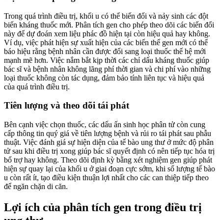
Trong quá trình điều trị, khối u có thể biến đổi và nảy sinh các đột
biến kháng thuốc mới. Phân tích gen cho phép theo dõi các biến đổi
này để dự đoán xem liệu phác đồ hiện tại còn hiệu quả hay không.
Ví dụ, việc phát hiện sự xuất hiện của các biến thể gen mới có thể
báo hiệu rằng bệnh nhân cần được đổi sang loại thuốc thế hệ mới
mạnh mẽ hơn. Việc nắm bắt kịp thời các chỉ dấu kháng thuốc giúp
bác sĩ và bệnh nhân không lãng phí thời gian và chi phí vào những
loại thuốc không còn tác dụng, đảm bảo tính liên tục và hiệu quả
của quá trình điều trị.
Tiên lượng và theo dõi tái phát
Bên cạnh việc chọn thuốc, các dấu ấn sinh học phân tử còn cung
cấp thông tin quý giá về tiên lượng bệnh và rủi ro tái phát sau phẫu
thuật. Việc đánh giá sự hiện diện của tế bào ung thư ở mức độ phân
tử sau khi điều trị xong giúp bác sĩ quyết định có nên tiếp tục hóa trị
bổ trợ hay không. Theo dõi định kỳ bằng xét nghiệm gen giúp phát
hiện sự quay lại của khối u ở giai đoạn cực sớm, khi số lượng tế bào
u còn rất ít, tạo điều kiện thuận lợi nhất cho các can thiệp tiếp theo
để ngăn chặn di căn.
Lợi ích của phân tích gen trong điều trị