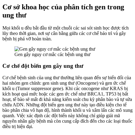
Cơ sở khoa học của phân tích gen trong
ung thư
Mọi khối u đều bắt đầu từ một chuỗi các sai sót sinh học được tích
lũy theo thời gian, nơi sự cân bằng giữa các cơ chế bảo trì và gây
bệnh bị phá vỡ hoàn toàn.
Gen gây nguy cơ mắc các bệnh ung thư
Cơ chế đột biến gen gây ung thư
Cơ chế bệnh sinh của ung thư thường liên quan đến sự biến đổi của
hai nhóm gen chính: gen sinh ung thư (Oncogene) và gen ức chế
khối u (Tumor suppressor gene). Khi các oncogene như KRAS bị
kích hoạt quá mức hoặc các gen ức chế như BRCA1, TP53 bị bất
hoạt, tế bào sẽ mất đi khả năng kiểm soát chu kỳ phân bào và tự sửa
chữa ADN. Những đột biến gen ung thư này tạo điều kiện cho tế
bào phân chia vô hạn độ, hình thành khối u và xâm lấn các mô xung
quanh. Việc xác định các đột biến này không chỉ giúp giải mã
nguyên nhân gây bệnh mà còn cung cấp đích đến cho các loại thuốc
điều trị hiện đại.