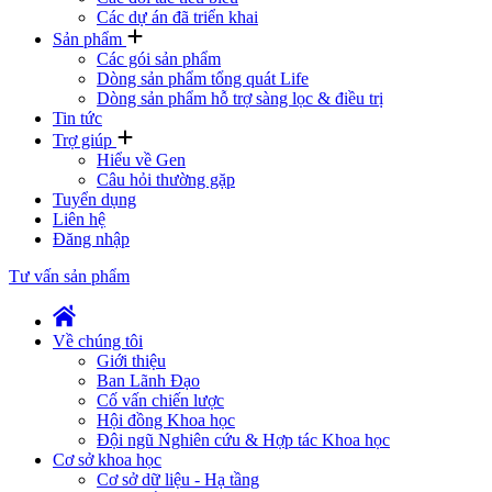
Các dự án đã triển khai
Sản phẩm
Các gói sản phẩm
Dòng sản phẩm tổng quát Life
Dòng sản phẩm hỗ trợ sàng lọc & điều trị
Tin tức
Trợ giúp
Hiểu về Gen
Câu hỏi thường gặp
Tuyển dụng
Liên hệ
Đăng nhập
Tư vấn sản phẩm
Về chúng tôi
Giới thiệu
Ban Lãnh Đạo
Cố vấn chiến lược
Hội đồng Khoa học
Đội ngũ Nghiên cứu & Hợp tác Khoa học
Cơ sở khoa học
Cơ sở dữ liệu - Hạ tầng