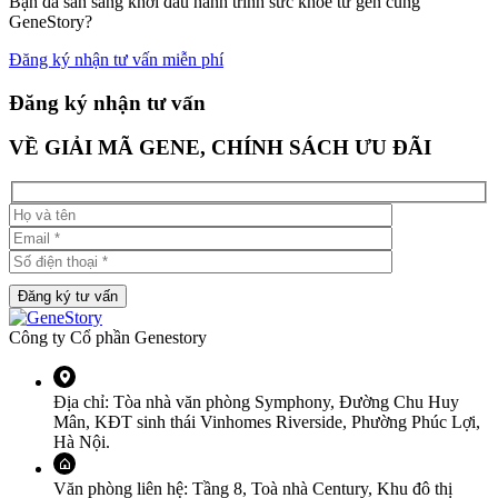
Bạn đã sẵn sàng khởi đầu hành trình sức khoẻ từ gen cùng
GeneStory?
Đăng ký nhận tư vấn miễn phí
Đăng ký nhận tư vấn
VỀ GIẢI MÃ GENE, CHÍNH SÁCH ƯU ĐÃI
Đăng ký tư vấn
Công ty Cổ phần Genestory
Địa chỉ: Tòa nhà văn phòng Symphony, Đường Chu Huy
Mân, KĐT sinh thái Vinhomes Riverside, Phường Phúc Lợi,
Hà Nội.
Văn phòng liên hệ: Tầng 8, Toà nhà Century, Khu đô thị