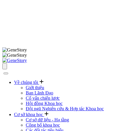
Về chúng tôi
Giới thiệu
Ban Lãnh Đạo
Cố vấn chiến lược
Hội đồng Khoa học
Đội ngũ Nghiên cứu & Hợp tác Khoa học
Cơ sở khoa học
Cơ sở dữ liệu - Hạ tầng
Công bố khoa học
Các đối tác tiêu biểu