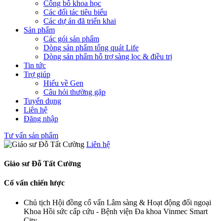
Công bố khoa học
Các đối tác tiêu biểu
Các dự án đã triển khai
Sản phẩm
Các gói sản phẩm
Dòng sản phẩm tổng quát Life
Dòng sản phẩm hỗ trợ sàng lọc & điều trị
Tin tức
Trợ giúp
Hiểu về Gen
Câu hỏi thường gặp
Tuyển dụng
Liên hệ
Đăng nhập
Tư vấn sản phẩm
Liên hệ
Giáo sư Đỗ Tất Cường
Cố vấn chiến lược
Chủ tịch Hội đồng cố vấn Lâm sàng & Hoạt động đối ngoại
Khoa Hồi sức cấp cứu - Bệnh viện Đa khoa Vinmec Smart
City