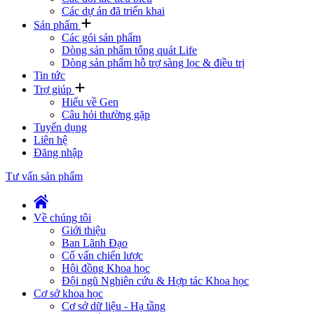
Các dự án đã triển khai
Sản phẩm
Các gói sản phẩm
Dòng sản phẩm tổng quát Life
Dòng sản phẩm hỗ trợ sàng lọc & điều trị
Tin tức
Trợ giúp
Hiểu về Gen
Câu hỏi thường gặp
Tuyển dụng
Liên hệ
Đăng nhập
Tư vấn sản phẩm
Về chúng tôi
Giới thiệu
Ban Lãnh Đạo
Cố vấn chiến lược
Hội đồng Khoa học
Đội ngũ Nghiên cứu & Hợp tác Khoa học
Cơ sở khoa học
Cơ sở dữ liệu - Hạ tầng